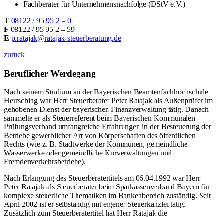
Fachberater für Unternehmensnachfolge (DStV e.V.)
T
08122 / 95 95 2 – 0
F
08122 / 95 95 2 – 59
E
p.ratajak@ratajak-steuerberatung.de
zurück
Beruflicher Werdegang
Nach seinem Studium an der Bayerischen Beamtenfachhochschule
Herrsching war Herr Steuerberater Peter Ratajak als Außenprüfer im
gehobenen Dienst der bayerischen Finanzverwaltung tätig. Danach
sammelte er als Steuerreferent beim Bayerischen Kommunalen
Prüfungsverband umfangreiche Erfahrungen in der Besteuerung der
Betriebe gewerblicher Art von Körperschaften des öffentlichen
Rechts (wie z. B. Stadtwerke der Kommunen, gemeindliche
Wasserwerke oder gemeindliche Kurverwaltungen und
Fremdenverkehrsbetriebe).
Nach Erlangung des Steuerberatertitels am 06.04.1992 war Herr
Peter Ratajak als Steuerberater beim Sparkassenverband Bayern für
komplexe steuerliche Thematiken im Bankenbereich zuständig. Seit
April 2002 ist er selbständig mit eigener Steuerkanzlei tätig.
Zusätzlich zum Steuerberatertitel hat Herr Ratajak die