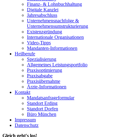
Finanz- & Lohnbuchhaltung
Digitale Kanzlei
Jahresabschluss
Unternehmensnachfolge &
Unternehmensumstrukturierung
Existenzgründung
Internationale Organisationen
Video-Tipps
Mandanten-Informationen
Heilberufe
Spezialisierung
Allgemeines Leistungsportfolio
Praxisoptimierung
Praxisabgabe
Praxisübernahme
Ärzte-Informationen
Kontakt
Mandatsanfrageformular
Standort Erding
Standort Dorfen
Büro München
Impressum
Datenschutz
Gleich geht's los!